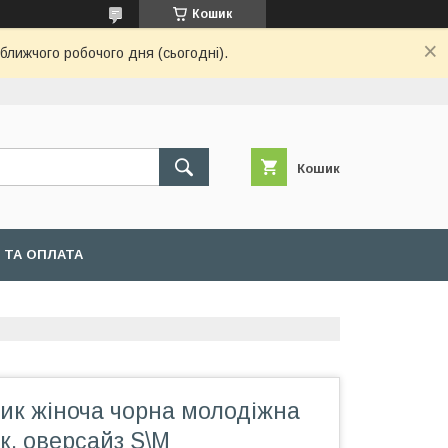
Кошик
ближчого робочого дня (сьогодні).
Кошик
 ТА ОПЛАТА
ик жіноча чорна молодіжна
к, оверсайз S\M