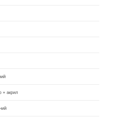
ний
р + акрил
ний