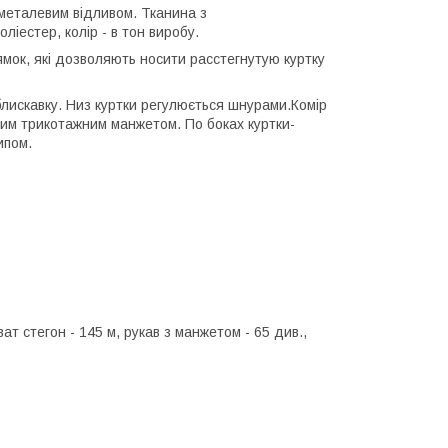
 металевим відливом. Тканина з
іестер, колір - в тон виробу.
ямок, які дозволяють носити расстегнутую куртку
блискавку. Низ куртки регулюється шнурами.Комір
ним трикотажним манжетом. По боках куртки-
ипом.
ат стегон - 145 м, рукав з манжетом - 65 див.,