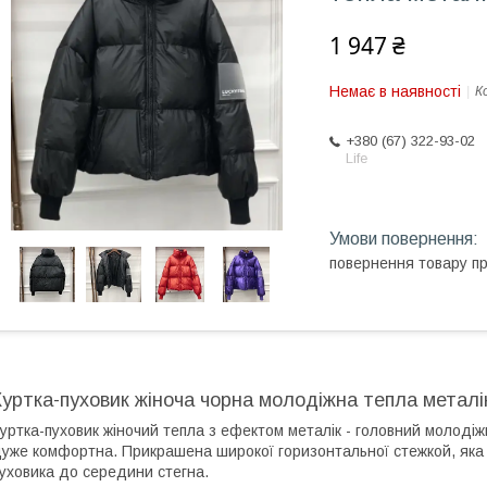
1 947 ₴
Немає в наявності
К
+380 (67) 322-93-02
Life
повернення товару п
Куртка-пуховик жіноча чорна молодіжна тепла металі
уртка-пуховик жіночий тепла з ефектом металік - головний молодіж
уже комфортна. Прикрашена широкої горизонтальної стежкой, яка
уховика до середини стегна.