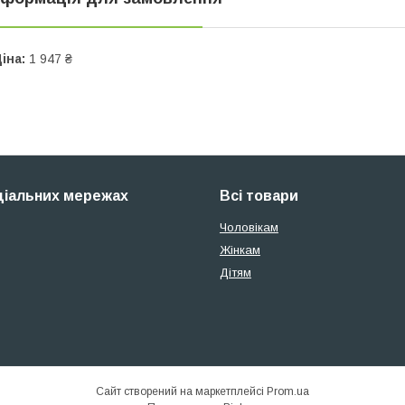
іна:
1 947 ₴
ціальних мережах
Всі товари
Чоловікам
Жінкам
Дітям
Сайт створений на маркетплейсі
Prom.ua