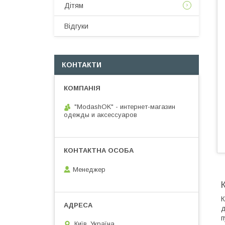
Дітям
Відгуки
КОНТАКТИ
"ModashOK" - интернет-магазин
одежды и аксессуаров
Менеджер
К
д
п
Київ, Україна