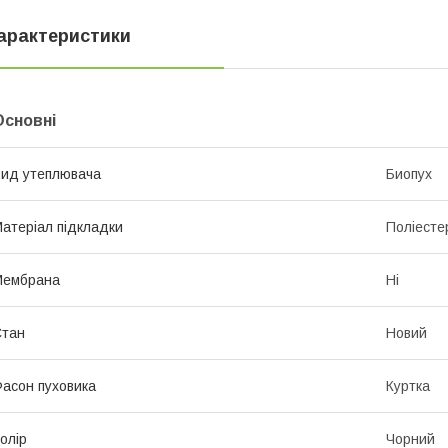
арактеристики
Основні
ид утеплювача
Биопух
атеріал підкладки
Поліесте
Мембрана
Ні
Стан
Новий
асон пуховика
Куртка
олір
Чорний