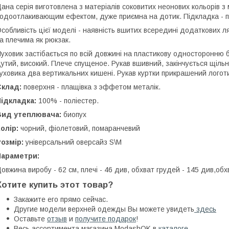
ана серія виготовлена з матеріалів соковитих неонових кольорів з
одоотлакивающим ефектом, дуже приємна на дотик. Підкладка - пол
собливість цієї моделі - наявність вшитих всередині додаткових л
а плечима як рюкзак.
уховик застібається по всій довжині на пластикову односторонню 
утий, високий. Плече спущеное. Рукав вшивний, закінчується щіль
уховика два вертикальних кишені. Рукав куртки прикрашений логот
Склад:
поверхня - плащівка з эффетом металік.
Підкладка:
100% - поліестер.
Вид утеплювача:
биопух
олір:
чорний, фіолетовий, помаранчевий
Розмір:
універсальний оверсайз S\M
Параметри:
овжина виробу - 62 см, плечі - 46 див, обхват грудей - 145 див,обхв
Хотите купить этот товар?
Закажите его прямо сейчас.
Другие модели верхней одежды Вы можете увидеть
здесь
Оставьте
отзыв
и
получите подарок
!
Весь ассортимента магазина ModashOK в
каталоге.