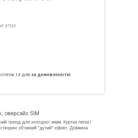
од:
47310
ротягом 14 днів
за домовленістю
к, оверсайз S\M
ний тренд для холодної зими. Куртка легка і
 створює об'ємний "дутий" ефект. Довжина