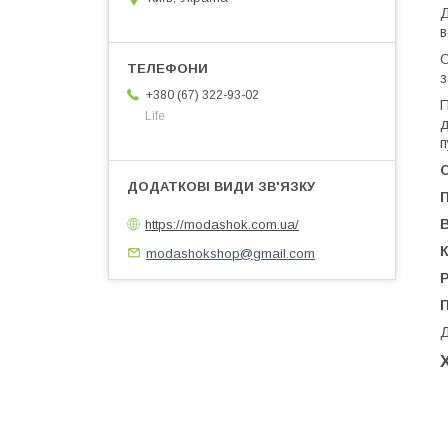
Д
в
О
з
+380 (67) 322-93-02
П
Life
д
п
https://modashok.com.ua/
К
modashokshop@gmail.com
Д