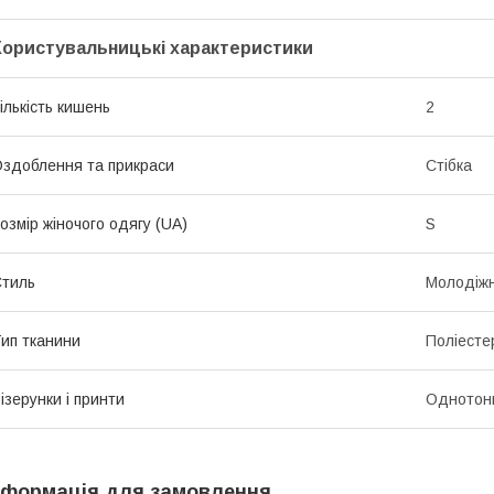
Користувальницькі характеристики
ількість кишень
2
здоблення та прикраси
Стібка
озмір жіночого одягу (UA)
S
тиль
Молодіж
ип тканини
Поліесте
ізерунки і принти
Однотон
нформація для замовлення