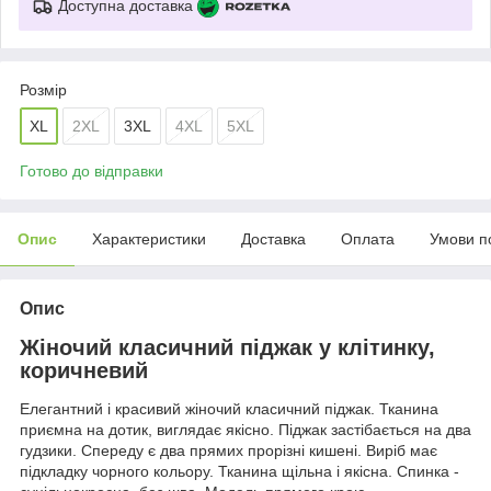
Доступна доставка
Розмір
XL
2XL
3XL
4XL
5XL
Готово до відправки
Опис
Характеристики
Доставка
Оплата
Умови п
Опис
Жіночий класичний піджак у клітинку,
коричневий
Елегантний і красивий жіночий класичний піджак. Тканина
приємна на дотик, виглядає якісно. Піджак застібається на два
гудзики. Спереду є два прямих прорізні кишені. Виріб має
підкладку чорного кольору. Тканина щільна і якісна. Спинка -