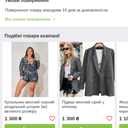
Умови повернення
Повернення товару впродовж 14 днів за домовленістю
Всі умови повернення
Подібні товари компанії
Купальник жіночий чорний
Піджак жіночий сірий у
Жіно
роздільний шторки 3в1
клітинку
екош
великого розміру
кори
1 300
1 300
1 1
₴
₴