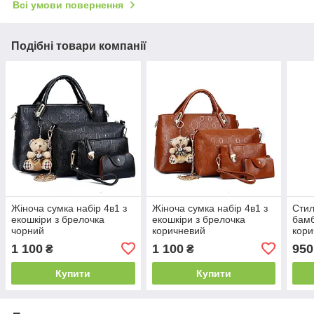
Всі умови повернення
Подібні товари компанії
Жіноча сумка набір 4в1 з
Жіноча сумка набір 4в1 з
Стил
екошкіри з брелочка
екошкіри з брелочка
бам
чорний
коричневий
кори
1 100
1 100
950
₴
₴
Купити
Купити