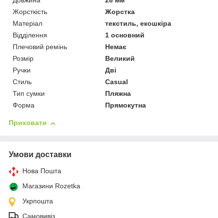
Довжина
28 мм
Жорсткість
Жорстка
Матеріал
текстиль, екошкіра
Відділення
1 основний
Плечовий ремінь
Немає
Розмір
Великий
Ручки
Дві
Стиль
Casual
Тип сумки
Пляжна
Форма
Прямокутна
Приховати
Умови доставки
Нова Пошта
Магазини Rozetka
Укрпошта
Самовивіз