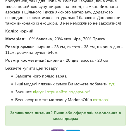
прогулянок, так і для шопінгу. Вмістка і зручна, вона стане
твоєю постійною супутницею і на пляжі, і в місті. Виконана
авоська з щільного і дуже якісного матеріалу, додатково
всередині є косметичка з натуральної бавовни. Дно авоськи
також виконано із екошкіри. В неї неможливо не закохатися!
Колір:
чорний
Матеріал:
10% бавовна, 20% екошкіра, 70% Пряжа
Розмір сумки:
ширина - 28 см, висота - 38 см, ширина дна -
11см, довжина ручок -54см.
Розмір косметички:
ширина - 20 див, висота - 20 см
Бажаєте купити цей товар?
Замовте його прямо зараз.
Інші моделі пляжних сумок Ви можете побачити
тут
.
Залиште
відгук
і
отримайте подарунок
!
Весь асортимент магазину ModashOK в
каталозі.
Залишилися питання? Пиши або оформляй замовлення в
месенджерах