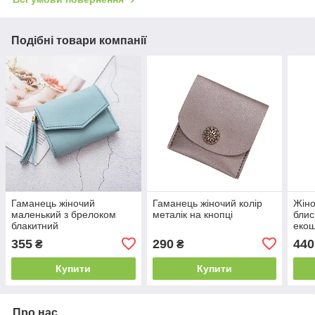
Подібні товари компанії
Гаманець жіночий
Гаманець жіночий колір
Жіно
маленький з брелоком
металік на кнопці
блис
блакитний
екош
355
290
440
₴
₴
Купити
Купити
Про нас