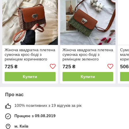
Жіноча квадратна плетена
Жіноча квадратна плетена
Сумо
сумочка крос-боді з
сумочка крос-боді з
мале
ремінцем коричневого
ремінцем зеленого
кори
кольору
кольору
725
725
506
₴
₴
Купити
Купити
Про нас
100% позитивних з 19 відгуків за рік
Працює з 09.08.2019
м. Київ