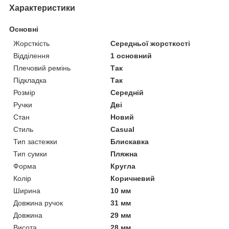
Характеристики
Основні
Жорсткість
Середньої жорсткості
Відділення
1 основний
Плечовий ремінь
Так
Підкладка
Так
Розмір
Середній
Ручки
Дві
Стан
Новий
Стиль
Casual
Тип застежки
Блискавка
Тип сумки
Пляжна
Форма
Кругла
Колір
Коричневий
Ширина
10 мм
Довжина ручок
31 мм
Довжина
29 мм
Висота
28 мм