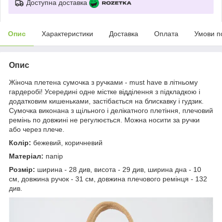
Доступна доставка
Опис
Характеристики
Доставка
Оплата
Умови п
Опис
Жіноча плетена сумочка з ручками - must have в літньому
гардеробі! Усередині одне містке відділення з підкладкою і
додатковим кишеньками, застібається на блискавку і гудзик.
Сумочка виконана з щільного і делікатного плетіння, плечовий
ремінь по довжині не регулюється. Можна носити за ручки
або через плече.
Колір:
бежевий, коричневий
Матеріал:
папір
Розмір:
ширина - 28 див, висота - 29 див, ширина дна - 10
см, довжина ручок - 31 см, довжина плечового ремінця - 132
див.