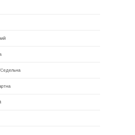
ний
а
/Седельна
артна
й