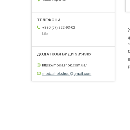
+380 (67) 322-93-02
Life
Ж
в
К
https://modashok.com.ua/
modashokshop@gmail.com