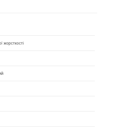
ї жорсткості
ий