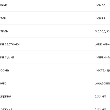
учки
Немає
Стан
Новий
тиль
Молодіж
ип застежки
Блискавк
ип сумки
Наплічна
Форма
Нестанд
олір
Бордови
Ширина
100 мм
Довжина
180 мм