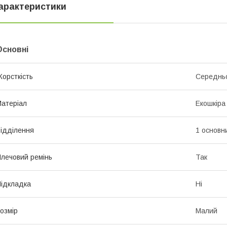
арактеристики
Основні
орсткість
Середньо
атеріал
Екошкіра
ідділення
1 основн
лечовий ремінь
Так
ідкладка
Ні
озмір
Малий