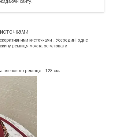
окидаючи сайту.
кисточками
екоративними кисточками . Усередині одне
овжину ремінця можна регулювати.
а плечового ремінця - 128 см
.