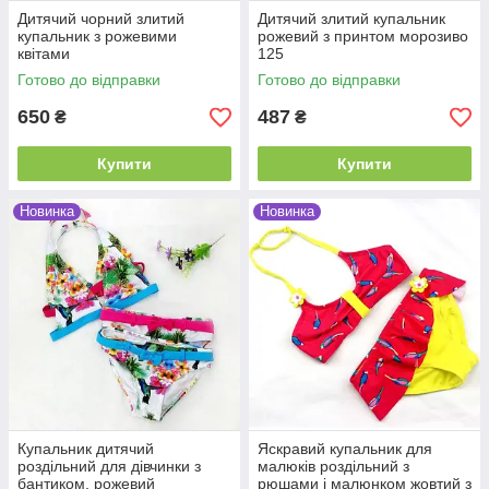
Дитячий чорний злитий
Дитячий злитий купальник
купальник з рожевими
рожевий з принтом морозиво
квітами
125
Готово до відправки
Готово до відправки
650
487
₴
₴
Купити
Купити
Новинка
Новинка
Купальник дитячий
Яскравий купальник для
роздільний для дівчинки з
малюків роздільний з
бантиком, рожевий
рюшами і малюнком жовтий з