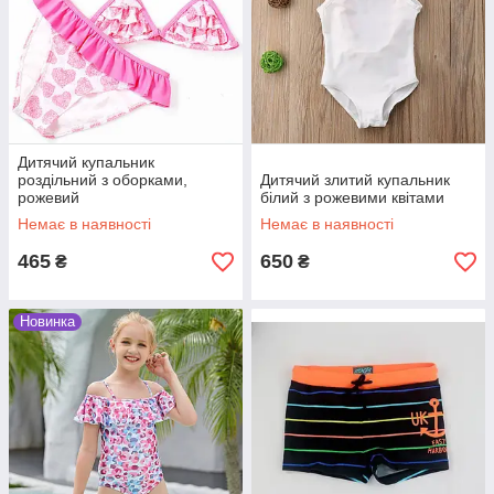
Дитячий купальник
роздільний з оборками,
Дитячий злитий купальник
рожевий
білий з рожевими квітами
Немає в наявності
Немає в наявності
465
650
₴
₴
Новинка