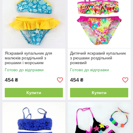
Яскравий купальник для
Дитячий яскравий купальник
малюків роздільний з
з рюшами роздільний
рюшами і морським
рожевий
малюнком блакитний з
Готово до відправки
Готово до відправки
жовтим
454
454
₴
₴
Купити
Купити