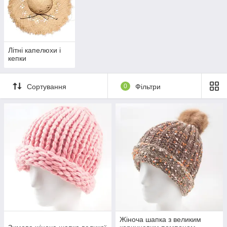
Літні капелюхи і
кепки
Сортування
0
Фільтри
Жіноча шапка з великим