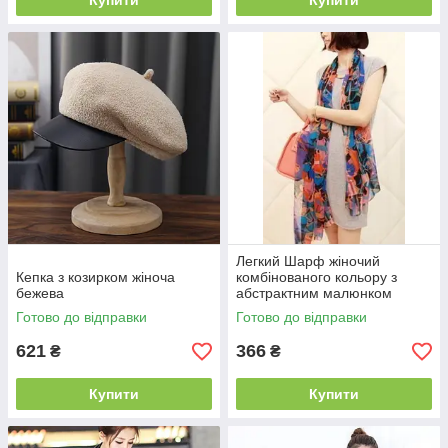
Купити
Купити
Легкий Шарф жіночий
Кепка з козирком жіноча
комбінованого кольору з
бежева
абстрактним малюнком
Готово до відправки
Готово до відправки
621
366
₴
₴
Купити
Купити