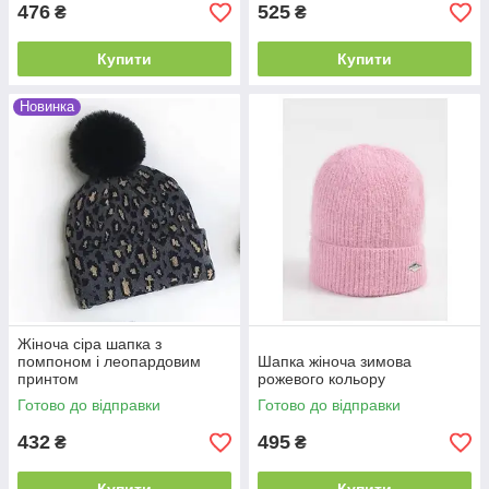
476
525
₴
₴
Купити
Купити
Новинка
Жіноча сіра шапка з
помпоном і леопардовим
Шапка жіноча зимова
принтом
рожевого кольору
Готово до відправки
Готово до відправки
432
495
₴
₴