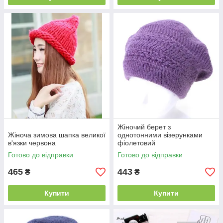
Жіночий берет з
Жіноча зимова шапка великої
однотонними візерунками
в'язки червона
фіолетовий
Готово до відправки
Готово до відправки
465
443
₴
₴
Купити
Купити