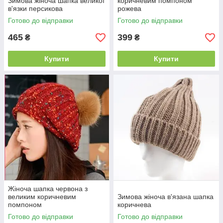
Зимова жіноча шапка великої
коричневим помпоном
в'язки персикова
рожева
Готово до відправки
Готово до відправки
465
399
₴
₴
Купити
Купити
Жіноча шапка червона з
великим коричневим
Зимова жіноча в'язана шапка
помпоном
коричнева
Готово до відправки
Готово до відправки