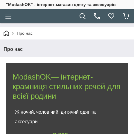
"ModashOK" - інтернет-магазин одягу та аксесуарів
Про нас
Про нас
ModashOK— інтернет-
крамниця стильних речей для
всієї родини
Жіночий, чоловічий, дитячий одяг та
аксесуари